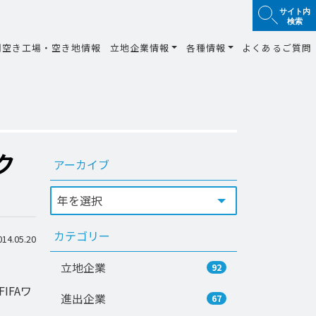
サイト内
検索
間空き工場・空き地情報
立地企業情報
各種情報
よくあるご質問
ク
アーカイブ
カテゴリー
4.05.20
立地企業
92
IFAワ
進出企業
67