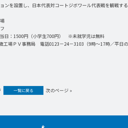
ョンを設置し、日本代表対コートジボワール代表戦を観戦する
場
フ
、当日：1500円（小学生700円） ※未就学児は無料
工場ＰＶ事務局 電話0123－24－3103（9時～17時／平日
ジ
次のページ »
一覧に戻る