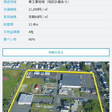
用途地域
準工業地域（地区計画あり）
分譲価格
11,000円 / ㎡
賃貸価格
月額60円 / ㎡
総面積
12.4ha
立地企業数
4社
建ぺい率
60％
詳細を見る