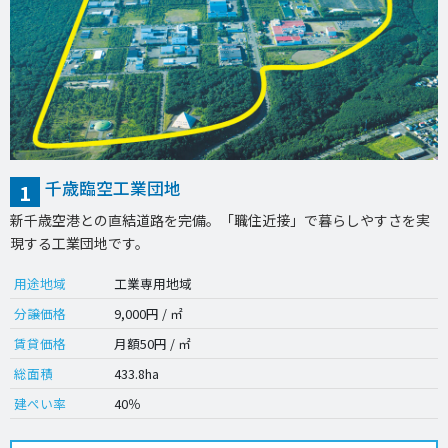
千歳臨空工業団地
1
新千歳空港との直結道路を完備。「職住近接」で暮らしやすさを実
現する工業団地です。
用途地域
工業専用地域
分譲価格
9,000円 / ㎡
賃貸価格
月額50円 / ㎡
総面積
433.8ha
建ぺい率
40％