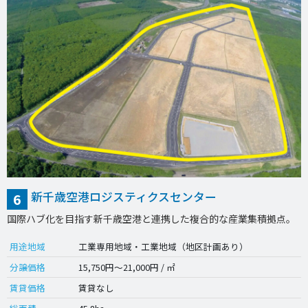
新千歳空港ロジスティクスセンター
6
国際ハブ化を目指す新千歳空港と連携した複合的な産業集積拠点。
用途地域
工業専用地域・工業地域（地区計画あり）
分譲価格
15,750円～21,000円 / ㎡
賃貸価格
賃貸なし