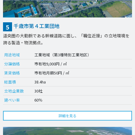
千歳市第４工業団地
5
道央圏の大動脈である幹線道路に面し、「職住近接」の立地環境を
誇る製造・物流拠点。
用途地域
工業地域（第3種特別工業地区）
分譲価格
市有地9,000円 / ㎡
賃貸価格
市有地月額50円 / ㎡
総面積
38.4ha
立地企業数
30社
建ぺい率
60％
詳細を見る