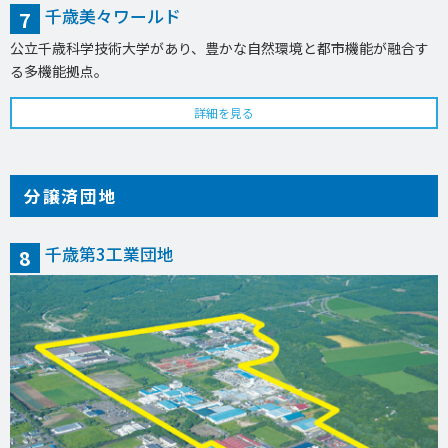
千歳美々ワールド
7
公立千歳科学技術大学があり、豊かな自然環境と都市機能が融合す
る多機能拠点。
詳細を見る
分譲済団地
千歳第3工業団地
8