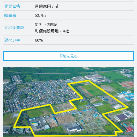
賃貸価格
月額80円 / ㎡
総面積
52.7ha
31社・2施設
立地企業数
利便施設用地：4社
建ぺい率
60%
詳細を見る