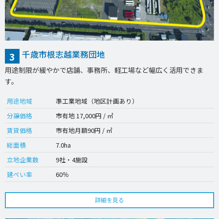
千歳市根志越業務団地
3
用途制限が緩やかで店舗、事務所、軽工場など幅広く活用できま
す。
用途地域
準工業地域（地区計画あり）
分譲価格
市有地 17,000円 / ㎡
賃貸価格
市有地月額90円 / ㎡
総面積
7.0ha
立地企業数
9社・4施設
建ぺい率
60％
詳細を見る