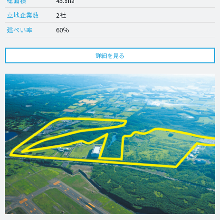
総面積
45.8ha
立地企業数
2社
建ぺい率
60％
詳細を見る