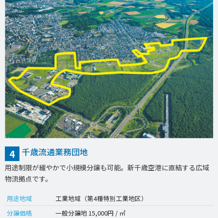
千歳流通業務団地
4
用途制限が緩やかで小規模分譲も可能。新千歳空港に直結する広域
物流拠点です。
用途地域
工業地域（第4種特別工業地区）
分譲価格
一般分譲地 15,000円 / ㎡