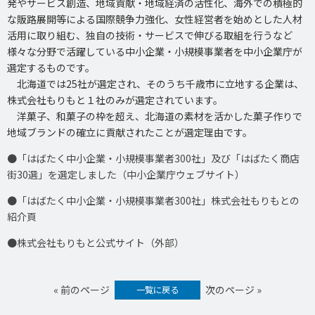
発やサービス創造、地域貢献・地域経済の活性化、海外での積極的
な販路展開等による国際競争力強化、女性経営者を始めとした人材
活用に取り組む、独自の技術・サービスで伸びる取組を行うなど
様々な分野で活躍している中小企業・小規模事業者を中小企業庁が
選定するものです。
北海道では25社が選定され、そのうち千歳市に立地する企業は、
株式会社もりもと１社のみが選定されています。
洋菓子、和菓子の枠を超え、北海道の素材を活かした菓子作りで
地域ブランドの確立に貢献されたことが選定理由です。
●「はばたく中小企業・小規模事業者300社」及び「はばたく商店
街30選」を選定しました（中小企業庁ウェブサイト）
●「はばたく中小企業・小規模事業者300社」株式会社もりもとの
紹介頁
●株式会社もりもと公式サイト（外部）
« 前のページ
次のページ »
一覧に戻る