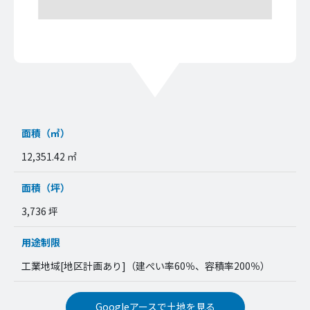
面積（㎡）
12,351.42 ㎡
面積（坪）
3,736 坪
用途制限
工業地域[地区計画あり]（建ぺい率60％、容積率200％）
Googleアースで土地を見る