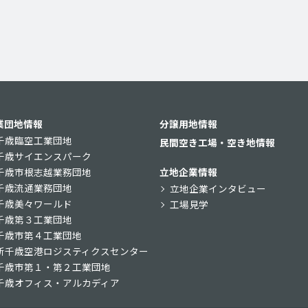
業団地情報
分譲用地情報
千歳臨空工業団地
民間空き工場・空き地情報
千歳サイエンスパーク
千歳市根志越業務団地
立地企業情報
千歳流通業務団地
立地企業インタビュー
千歳美々ワールド
工場見学
千歳第３工業団地
千歳市第４工業団地
新千歳空港ロジスティクスセンター
千歳市第１・第２工業団地
千歳オフィス・アルカディア