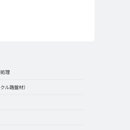
間処理
イクル路盤材）