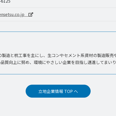
7-6125
kensetsu.co.jp
杭の製造と杭工事を主にし、生コンやセメント系資材の製造販売
の品質向上に努め、環境にやさしい企業を目指し邁進してまいり
立地企業情報 TOP へ