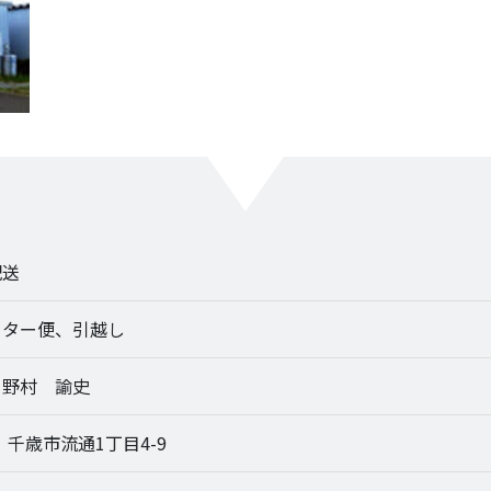
配送
ーター便、引越し
 野村 諭史
9 千歳市流通1丁目4-9