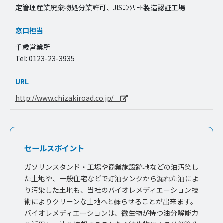
定管理産業廃棄物処分業許可、JISｺﾝｸﾘｰﾄ製造認証工場
窓口担当
千歳営業所
Tel: 0123-23-3935
URL
http://www.chizakiroad.co.jp/
セールスポイント
ガソリンスタンド・工場や商業施設跡地などの油汚染し
た土地や、一般住宅などで灯油タンクから漏れた油によ
り汚染した土地も、当社のバイオレメディエーション技
術によりクリーンな土地へと蘇らせることが出来ます。
バイオレメディエーションは、微生物が持つ油分解能力