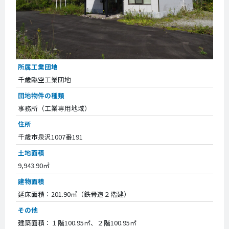
所属工業団地
千歳臨空工業団地
団地物件の種類
事務所（工業専用地域）
住所
千歳市泉沢1007番191
土地面積
9,943.90㎡
建物面積
延床面積：201.90㎡（鉄骨造２階建）
その他
建築面積：１階100.95㎡、２階100.95㎡